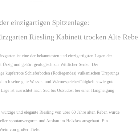
der einzigartigen Spitzenlage:
̈rzgarten Riesling Kabinett trocken Alte Reb
rzgarten ist eine der bekanntesten und einzigartigsten Lagen der
t Ürzig und gehört geologisch zur Wittlicher Senke. Der
inige kupferrote Schieferboden (Rotliegendes) vulkanischen Ursprungs
 durch seine gute Wasser- und Wärmespeicherfähigkeit sowie gute
 Lage ist ausrichtet nach Süd bis Ostsüdost bei einer Hangneigung
 würzige und elegante Riesling von über 60 Jahre alten Reben wurde
eller spontanvergoren und Ausbau im Holzfass ausgebaut. Ein
 Wein von großer Tiefe.