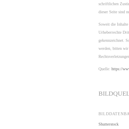
schriftlichen Zus
dieser Seite sind 
Soweit die Inhalte
Urheberrechte Drit
gekennzeichnet. S
werden, bitten wi
Rechtsverletzunge
Quelle:
https://ww
BILDQUE
BILDDATENB
Shutterstock