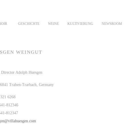
ROIR
GESCHICHTE
WEINE
KULTIVIERUNG
NEWSROOM
ESGEN WEINGUT
 Director Adolph Huesgen
6841 Traben-Trarbach, Germany
-321 6268
6541-812346
6541-812347
gen@villahuesgen.com