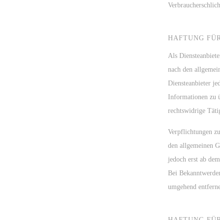
Verbraucherschlich
HAFTUNG FÜR
Als Diensteanbiete
nach den allgemei
Diensteanbieter je
Informationen zu 
rechtswidrige Täti
Verpflichtungen z
den allgemeinen Ge
jedoch erst ab dem
Bei Bekanntwerden
umgehend entfern
HAFTUNG FÜR