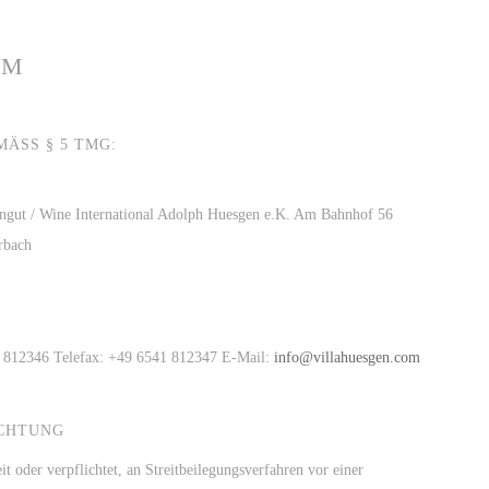
UM
ÄSS § 5 TMG:
ngut / Wine International Adolph Huesgen e.K. Am Bahnhof 56
rbach
1 812346 Telefax: +49 6541 812347 E-Mail:
info@villahuesgen.com
ICHTUNG
it oder verpflichtet, an Streitbeilegungsverfahren vor einer