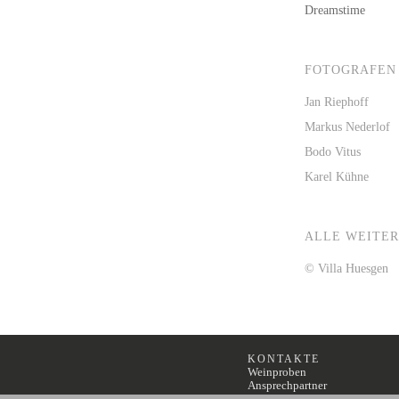
Dreamstime
FOTOGRAFEN
Jan Riephoff
Markus Nederlof
Bodo Vitus
Karel Kühne
ALLE WEITER
© Villa Huesgen
KONTAKTE
Weinproben
Ansprechpartner